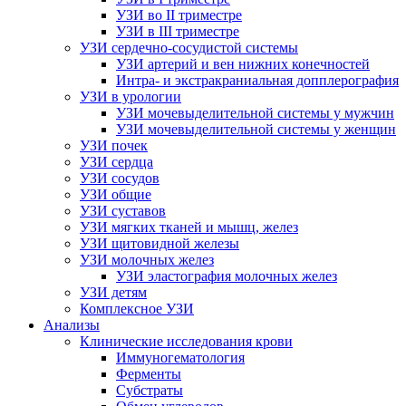
УЗИ во II триместре
УЗИ в III триместре
УЗИ сердечно-сосудистой системы
УЗИ артерий и вен нижних конечностей
Интра- и экстракраниальная допплерография
УЗИ в урологии
УЗИ мочевыделительной системы у мужчин
УЗИ мочевыделительной системы у женщин
УЗИ почек
УЗИ сердца
УЗИ сосудов
УЗИ общие
УЗИ суставов
УЗИ мягких тканей и мышц, желез
УЗИ щитовидной железы
УЗИ молочных желез
УЗИ эластография молочных желез
УЗИ детям
Комплексное УЗИ
Анализы
Клинические исследования крови
Иммуногематология
Ферменты
Субстраты