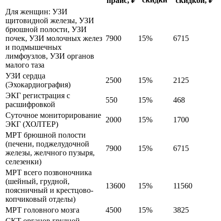
прайс, ₽
скидкой, ₽
Для женщин: УЗИ
щитовидной железы, УЗИ
брюшной полости, УЗИ
почек, УЗИ молочных желез
7900
15%
6715
и подмышечных
лимфоузлов, УЗИ органов
малого таза
УЗИ сердца
2500
15%
2125
(Эхокардиография)
ЭКГ регистрация с
550
15%
468
расшифровкой
Суточное мониторирование
2000
15%
1700
ЭКГ (ХОЛТЕР)
МРТ брюшной полости
(печени, поджелудочной
7900
15%
6715
железы, желчного пузыря,
селезенки)
МРТ всего позвоночника
(шейный, грудной,
13600
15%
11560
поясничный и крестцово-
копчиковый отделы)
МРТ головного мозга
4500
15%
3825
СКТ органов грудной