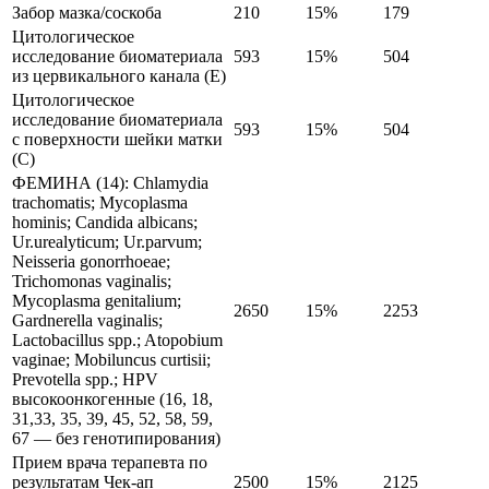
Забор мазка/соскоба
210
15%
179
Цитологическое
исследование биоматериала
593
15%
504
из цервикального канала (E)
Цитологическое
исследование биоматериала
593
15%
504
с поверхности шейки матки
(С)
ФЕМИНА (14): Chlamydia
trachomatis; Mycoplasma
hominis; Candida albicans;
Ur.urealyticum; Ur.parvum;
Neisseria gonorrhoeae;
Trichomonas vaginalis;
Mycoplasma genitalium;
2650
15%
2253
Gardnerella vaginalis;
Lactobacillus spp.; Atopobium
vaginae; Mobiluncus curtisii;
Prevotella spp.; HPV
высокоонкогенные (16, 18,
31,33, 35, 39, 45, 52, 58, 59,
67 — без генотипирования)
Прием врача терапевта по
результатам Чек-ап
2500
15%
2125