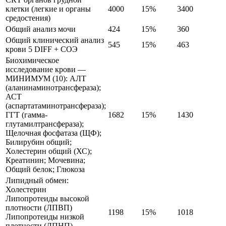
клетки (легкие и органы
4000
15%
3400
средостения)
Общий анализ мочи
424
15%
360
Общий клинический анализ
545
15%
463
крови 5 DIFF + СОЭ
Биохимическое
исследование крови —
МИНИМУМ (10): АЛТ
(аланинаминотрансфераза);
АСТ
(аспартатаминотрансфераза);
ГГТ (гамма-
1682
15%
1430
глутамилтрансфераза);
Щелочная фосфатаза (ЩФ);
Билирубин общий;
Холестерин общий (ХС);
Креатинин; Мочевина;
Общий белок; Глюкоза
Липидный обмен:
Холестерин
Липопротеиды высокой
плотности (ЛПВП)
1198
15%
1018
Липопротеиды низкой
плотности (ЛПНП)