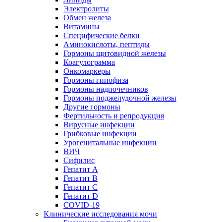
Электролиты
Обмен железа
Витамины
Специфические белки
Аминокислоты, пептиды
Гормоны щитовидной железы
Коагулограмма
Онкомаркеры
Гормоны гипофиза
Гормоны надпочечников
Гормоны поджелудочной железы
Другие гормоны
Фертильность и репродукция
Вирусные инфекции
Грибковые инфекции
Урогенитальные инфекции
ВИЧ
Сифилис
Гепатит А
Гепатит B
Гепатит C
Гепатит D
COVID-19
Клинические исследования мочи