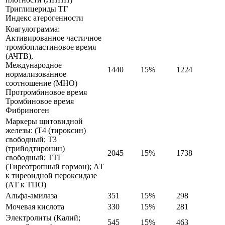
Триглицериды ТГ
Индекс атерогенности
Коагулограмма:
Активированное частичное
тромбопластиновое время
(АЧТВ),
Международное
1440
15%
1224
нормализованное
соотношение (МНО)
Протромбиновое время
Тромбиновое время
Фибриноген
Маркеры щитовидной
железы: (Т4 (тироксин)
свободный; Т3
(трийодтиронин)
2045
15%
1738
свободный; ТТГ
(Тиреотропный гормон); АТ
к тиреоидной пероксидазе
(АТ к ТПО)
Альфа-амилаза
351
15%
298
Мочевая кислота
330
15%
281
Электролиты (Калий;
545
15%
463