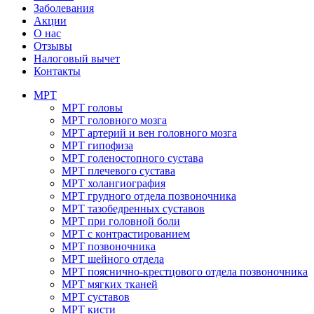
Заболевания
Акции
О нас
Отзывы
Налоговый вычет
Контакты
МРТ
МРТ головы
МРТ головного мозга
МРТ артерий и вен головного мозга
МРТ гипофиза
МРТ голеностопного сустава
МРТ плечевого сустава
МРТ холангиография
МРТ грудного отдела позвоночника
МРТ тазобедренных суставов
МРТ при головной боли
МРТ с контрастированием
МРТ позвоночника
МРТ шейного отдела
МРТ пояснично-крестцового отдела позвоночника
МРТ мягких тканей
МРТ суставов
МРТ кисти