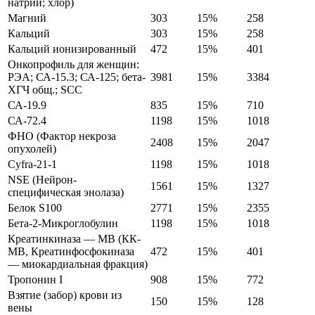
натрий; хлор)
Магний
303
15%
258
Кальций
303
15%
258
Кальций ионизированный
472
15%
401
Онкопрофиль для женщин:
РЭА; СА-15.3; СА-125; бета-
3981
15%
3384
ХГЧ общ.; SCC
СА-19.9
835
15%
710
СА-72.4
1198
15%
1018
ФНО (Фактор некроза
2408
15%
2047
опухолей)
Cyfra-21-1
1198
15%
1018
NSE (Нейрон-
1561
15%
1327
специфическая энолаза)
Белок S100
2771
15%
2355
Бета-2-Микроглобулин
1198
15%
1018
Креатинкиназа — МВ (КК-
МВ, Креатинфосфокиназа
472
15%
401
— миокардиальная фракция)
Тропонин I
908
15%
772
Взятие (забор) крови из
150
15%
128
вены