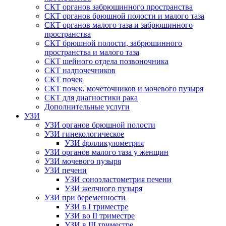
СКТ органов забрюшинного пространства
СКТ органов брюшной полости и малого таза
СКТ органов малого таза и забрюшинного
пространства
СКТ брюшной полости, забрюшинного
пространства и малого таза
СКТ шейного отдела позвоночника
СКТ надпочечников
СКТ почек
СКТ почек, мочеточников и мочевого пузыря
СКТ для диагностики рака
Дополнительные услуги
УЗИ
УЗИ органов брюшной полости
УЗИ гинекологическое
УЗИ фолликулометрия
УЗИ органов малого таза у женщин
УЗИ мочевого пузыря
УЗИ печени
УЗИ соноэластометрия печени
УЗИ желчного пузыря
УЗИ при беременности
УЗИ в I триместре
УЗИ во II триместре
УЗИ в III триместре