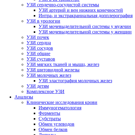
УЗИ сердечно-сосудистой системы
УЗИ артерий и вен нижних конечностей
Интра- и экстракраниальная допплерография
УЗИ в урологии
УЗИ мочевыделительной системы у мужчин
УЗИ мочевыделительной системы у женщин
УЗИ почек
УЗИ сердца
УЗИ сосудов
УЗИ общие
УЗИ суставов
УЗИ мягких тканей и мышц, желез
УЗИ щитовидной железы
УЗИ молочных желез
УЗИ эластография молочных желез
УЗИ детям
Комплексное УЗИ
Анализы
Клинические исследования крови
Иммуногематология
Ферменты
Субстраты
Обмен углеводов
Обмен белков
Липиды