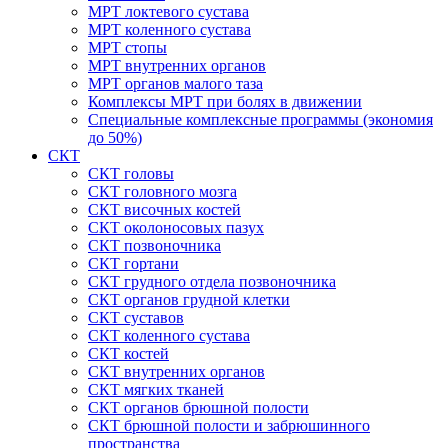
МРТ локтевого сустава
МРТ коленного сустава
МРТ стопы
МРТ внутренних органов
МРТ органов малого таза
Комплексы МРТ при болях в движении
Специальные комплексные программы (экономия
до 50%)
СКТ
СКТ головы
СКТ головного мозга
СКТ височных костей
СКТ околоносовых пазух
СКТ позвоночника
СКТ гортани
СКТ грудного отдела позвоночника
СКТ органов грудной клетки
СКТ суставов
СКТ коленного сустава
СКТ костей
СКТ внутренних органов
СКТ мягких тканей
СКТ органов брюшной полости
СКТ брюшной полости и забрюшинного
пространства