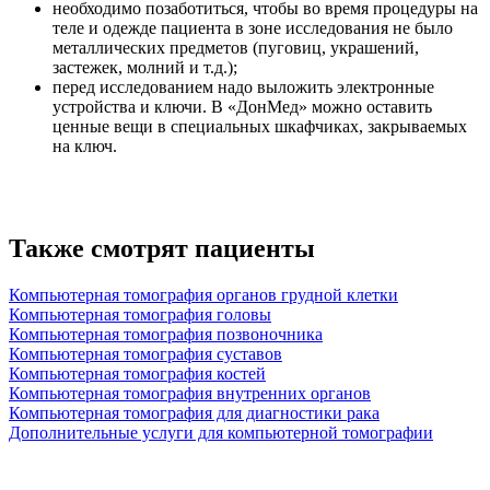
необходимо позаботиться, чтобы во время процедуры на
теле и одежде пациента в зоне исследования не было
металлических предметов (пуговиц, украшений,
застежек, молний и т.д.);
перед исследованием надо выложить электронные
устройства и ключи. В «ДонМед» можно оставить
ценные вещи в специальных шкафчиках, закрываемых
на ключ.
Также смотрят пациенты
Компьютерная томография органов грудной клетки
Компьютерная томография головы
Компьютерная томография позвоночника
Компьютерная томография суставов
Компьютерная томография костей
Компьютерная томография внутренних органов
Компьютерная томография для диагностики рака
Дополнительные услуги для компьютерной томографии