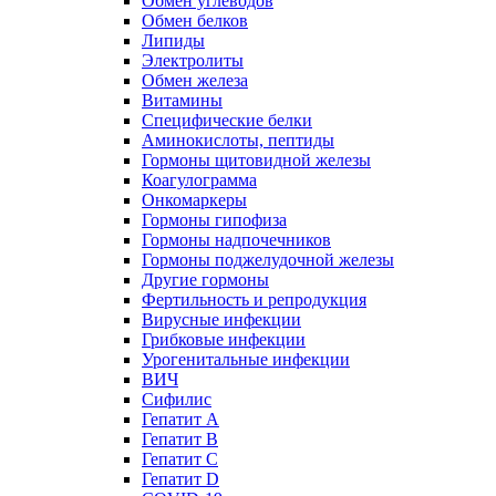
Обмен углеводов
Обмен белков
Липиды
Электролиты
Обмен железа
Витамины
Специфические белки
Аминокислоты, пептиды
Гормоны щитовидной железы
Коагулограмма
Онкомаркеры
Гормоны гипофиза
Гормоны надпочечников
Гормоны поджелудочной железы
Другие гормоны
Фертильность и репродукция
Вирусные инфекции
Грибковые инфекции
Урогенитальные инфекции
ВИЧ
Сифилис
Гепатит А
Гепатит B
Гепатит C
Гепатит D