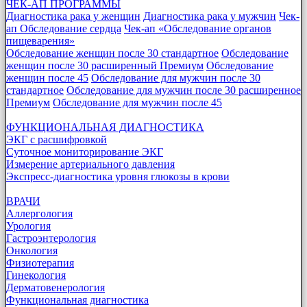
ЧЕК-АП ПРОГРАММЫ
Диагностика рака у женщин
Диагностика рака у мужчин
Чек-
ап Обследование сердца
Чек-ап «Обследование органов
пищеварения»
Обследование женщин после 30 стандартное
Обследование
женщин после 30 расширенный Премиум
Обследование
женщин после 45
Обследование для мужчин после 30
стандартное
Обследование для мужчин после 30 расширенное
Премиум
Обследование для мужчин после 45
ФУНКЦИОНАЛЬНАЯ ДИАГНОСТИКА
ЭКГ с расшифровкой
Суточное мониторирование ЭКГ
Измерение артериального давления
Экспресс-диагностика уровня глюкозы в крови
ВРАЧИ
Аллергология
Урология
Гастроэнтерология
Онкология
Физиотерапия
Гинекология
Дерматовенерология
Функциональная диагностика