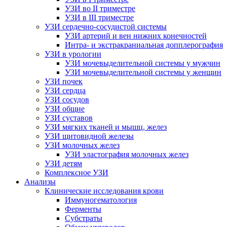
УЗИ во II триместре
УЗИ в III триместре
УЗИ сердечно-сосудистой системы
УЗИ артерий и вен нижних конечностей
Интра- и экстракраниальная допплерография
УЗИ в урологии
УЗИ мочевыделительной системы у мужчин
УЗИ мочевыделительной системы у женщин
УЗИ почек
УЗИ сердца
УЗИ сосудов
УЗИ общие
УЗИ суставов
УЗИ мягких тканей и мышц, желез
УЗИ щитовидной железы
УЗИ молочных желез
УЗИ эластография молочных желез
УЗИ детям
Комплексное УЗИ
Анализы
Клинические исследования крови
Иммуногематология
Ферменты
Субстраты