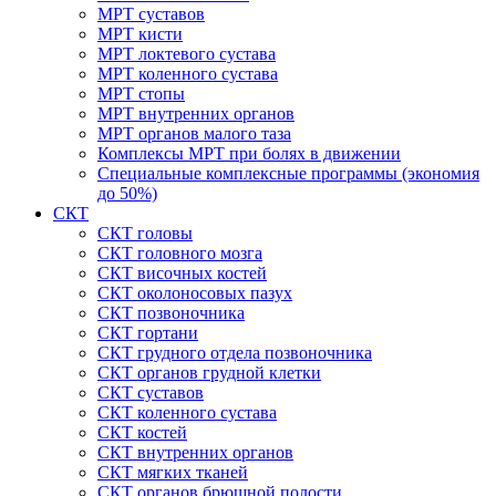
МРТ суставов
МРТ кисти
МРТ локтевого сустава
МРТ коленного сустава
МРТ стопы
МРТ внутренних органов
МРТ органов малого таза
Комплексы МРТ при болях в движении
Специальные комплексные программы (экономия
до 50%)
СКТ
СКТ головы
СКТ головного мозга
СКТ височных костей
СКТ околоносовых пазух
СКТ позвоночника
СКТ гортани
СКТ грудного отдела позвоночника
СКТ органов грудной клетки
СКТ суставов
СКТ коленного сустава
СКТ костей
СКТ внутренних органов
СКТ мягких тканей
СКТ органов брюшной полости