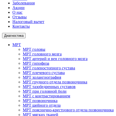
Заболевания
Акции
О нас
Отзывы
Налоговый вычет
Контакты
Диагностика
МРТ
МРТ головы
МРТ головного мозга
МРТ артерий и вен головного мозга
МРТ гипофиза
МРТ голеностопного сустава
МРТ плечевого сустава
МРТ холангиография
МРТ грудного отдела позвоночника
МРТ тазобедренных суставов
МРТ при головной боли
МРТ с контрастированием
МРТ позвоночника
МРТ шейного отдела
МРТ пояснично-крестцового отдела позвоночника
МРТ мягких тканей