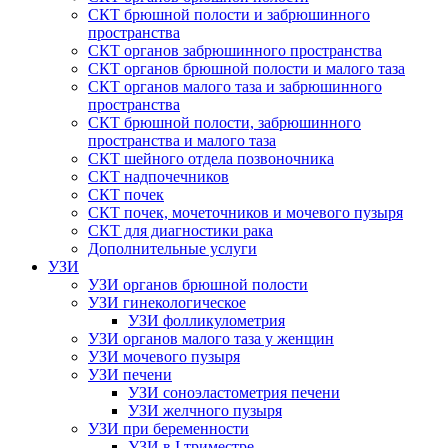
СКТ брюшной полости и забрюшинного
пространства
СКТ органов забрюшинного пространства
СКТ органов брюшной полости и малого таза
СКТ органов малого таза и забрюшинного
пространства
СКТ брюшной полости, забрюшинного
пространства и малого таза
СКТ шейного отдела позвоночника
СКТ надпочечников
СКТ почек
СКТ почек, мочеточников и мочевого пузыря
СКТ для диагностики рака
Дополнительные услуги
УЗИ
УЗИ органов брюшной полости
УЗИ гинекологическое
УЗИ фолликулометрия
УЗИ органов малого таза у женщин
УЗИ мочевого пузыря
УЗИ печени
УЗИ соноэластометрия печени
УЗИ желчного пузыря
УЗИ при беременности
УЗИ в I триместре