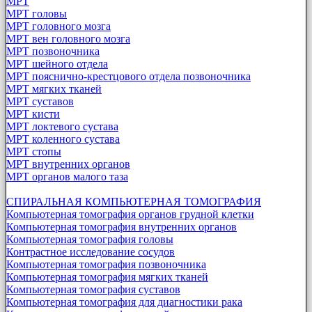
МРТ
МРТ головы
МРТ головного мозга
МРТ вен головного мозга
МРТ позвоночника
МРТ шейного отдела
МРТ пояснично-крестцового отдела позвоночника
МРТ мягких тканей
МРТ суставов
МРТ кисти
МРТ локтевого сустава
МРТ коленного сустава
МРТ стопы
МРТ внутренних органов
МРТ органов малого таза
СПИРАЛЬНАЯ КОМПЬЮТЕРНАЯ ТОМОГРАФИЯ
Компьютерная томография органов грудной клетки
Компьютерная томография внутренних органов
Компьютерная томография головы
Контрастное исследование сосудов
Компьютерная томография позвоночника
Компьютерная томография мягких тканей
Компьютерная томография суставов
Компьютерная томография для диагностики рака