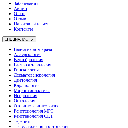
Заболевания
Акции
О нас
Отзывы
Налоговый вычет
Контакты
СПЕЦИАЛИСТЫ
Выезд на дом врача
Аллергология
Вертебрология
Гастроэнтерология
Гинекология
Дерматовенерология
Диетология
Кардиология
Мирингопластика
Неврология
Онкология
Оториноларингология
Рентгенология МРТ
Рентгенология СКТ
Терапия
Травматология и ортопедия