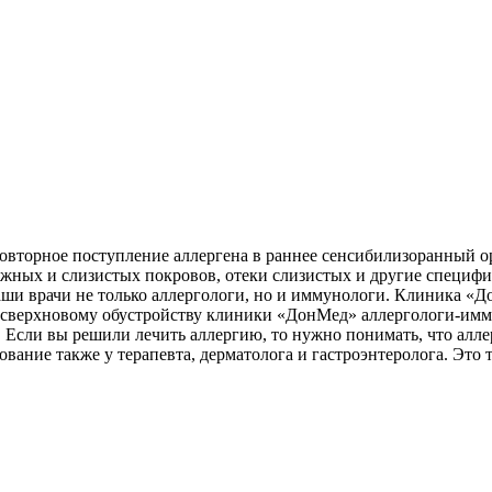
повторное поступление аллергена в раннее сенсибилизоранный 
ожных и слизистых покровов, отеки слизистых и другие специф
наши врачи не только аллергологи, но и иммунологи. Клиника «
 сверхновому обустройству клиники «ДонМед» аллергологи-имм
Если вы решили лечить аллергию, то нужно понимать, что алле
вание также у терапевта, дерматолога и гастроэнтеролога. Это 