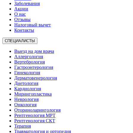
Заболевания
Акции
О нас
Отзывы
Налоговый вычет
Контакты
СПЕЦИАЛИСТЫ
Выезд на дом врача
Аллергология
Вертебрология
Гастроэнтерология
Гинекология
Дерматовенерология
Диетология
Кардиология
Мирингопластика
Неврология
Онкология
Оториноларингология
Рентгенология МРТ
Рентгенология СКТ
Терапия
Травматология и ортопедия