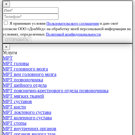
×
Я принимаю условия
Пользовательского соглашения
и даю своё
согласие ООО «ДонМед» на обработку моей персональной информации на
условиях, определенных
Политикой конфиденциальности
ОТПРАВИТЬ
×
Услуги
МРТ
МРТ головы
МРТ головного мозга
МРТ вен головного мозга
МРТ позвоночника
МРТ шейного отдела
МРТ пояснично-крестцового отдела позвоночника
МРТ мягких тканей
МРТ суставов
МРТ кисти
МРТ локтевого сустава
МРТ коленного сустава
МРТ стопы
МРТ внутренних органов
МРТ органов малого таза