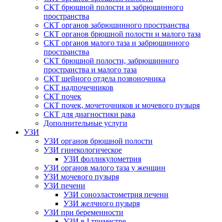
СКТ брюшной полости и забрюшинного
пространства
СКТ органов забрюшинного пространства
СКТ органов брюшной полости и малого таза
СКТ органов малого таза и забрюшинного
пространства
СКТ брюшной полости, забрюшинного
пространства и малого таза
СКТ шейного отдела позвоночника
СКТ надпочечников
СКТ почек
СКТ почек, мочеточников и мочевого пузыря
СКТ для диагностики рака
Дополнительные услуги
УЗИ
УЗИ органов брюшной полости
УЗИ гинекологическое
УЗИ фолликулометрия
УЗИ органов малого таза у женщин
УЗИ мочевого пузыря
УЗИ печени
УЗИ соноэластометрия печени
УЗИ желчного пузыря
УЗИ при беременности
УЗИ в I триместре