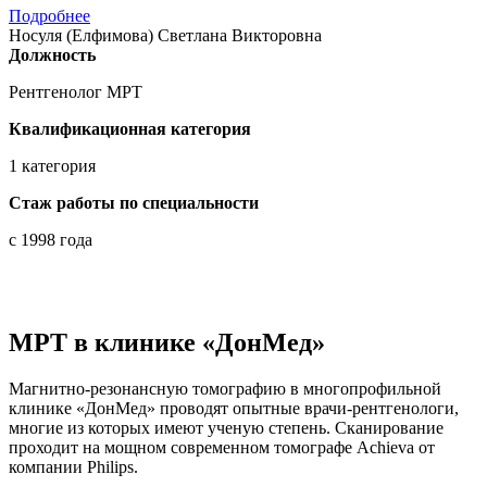
Подробнее
Носуля (Елфимова) Светлана Викторовна
Должность
Рентгенолог МРТ
Квалификационная категория
1 категория
Стаж работы по специальности
с 1998 года
Носуля (Елфимова) Светлана Викторовна
Рентгенолог МРТ
МРТ в клинике «ДонМед»
Магнитно-резонансную томографию в многопрофильной
клинике «ДонМед» проводят опытные врачи-рентгенологи,
многие из которых имеют ученую степень. Сканирование
проходит на мощном современном томографе Achieva от
компании Philips.