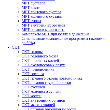
МРТ суставов
МРТ кисти
МРТ локтевого сустава
МРТ коленного сустава
МРТ стопы
МРТ внутренних органов
МРТ органов малого таза
Комплексы МРТ при болях в движении
Специальные комплексные программы (экономия
до 50%)
СКТ
СКТ головы
СКТ головного мозга
СКТ височных костей
СКТ околоносовых пазух
СКТ позвоночника
СКТ гортани
СКТ грудного отдела позвоночника
СКТ органов грудной клетки
СКТ суставов
СКТ коленного сустава
СКТ костей
СКТ внутренних органов
СКТ мягких тканей
СКТ органов брюшной полости