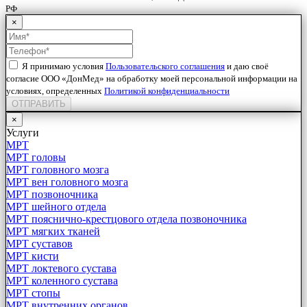
РФ
×
Я принимаю условия
Пользовательского соглашения
и даю своё
согласие ООО «ДонМед» на обработку моей персональной информации на
условиях, определенных
Политикой конфиденциальности
ОТПРАВИТЬ
×
Услуги
МРТ
МРТ головы
МРТ головного мозга
МРТ вен головного мозга
МРТ позвоночника
МРТ шейного отдела
МРТ пояснично-крестцового отдела позвоночника
МРТ мягких тканей
МРТ суставов
МРТ кисти
МРТ локтевого сустава
МРТ коленного сустава
МРТ стопы
МРТ внутренних органов