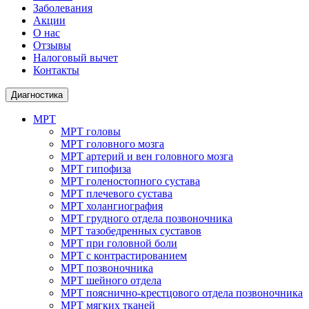
Заболевания
Акции
О нас
Отзывы
Налоговый вычет
Контакты
Диагностика
МРТ
МРТ головы
МРТ головного мозга
МРТ артерий и вен головного мозга
МРТ гипофиза
МРТ голеностопного сустава
МРТ плечевого сустава
МРТ холангиография
МРТ грудного отдела позвоночника
МРТ тазобедренных суставов
МРТ при головной боли
МРТ с контрастированием
МРТ позвоночника
МРТ шейного отдела
МРТ пояснично-крестцового отдела позвоночника
МРТ мягких тканей