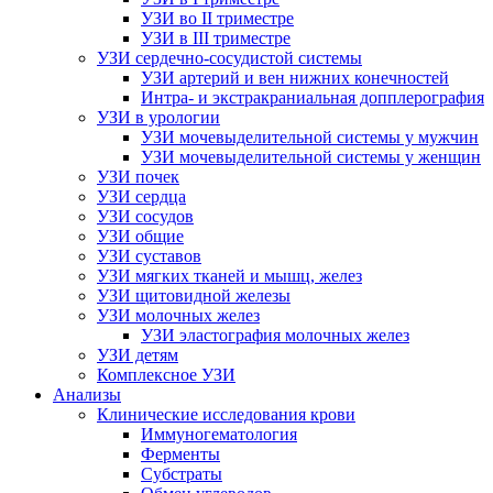
УЗИ во II триместре
УЗИ в III триместре
УЗИ сердечно-сосудистой системы
УЗИ артерий и вен нижних конечностей
Интра- и экстракраниальная допплерография
УЗИ в урологии
УЗИ мочевыделительной системы у мужчин
УЗИ мочевыделительной системы у женщин
УЗИ почек
УЗИ сердца
УЗИ сосудов
УЗИ общие
УЗИ суставов
УЗИ мягких тканей и мышц, желез
УЗИ щитовидной железы
УЗИ молочных желез
УЗИ эластография молочных желез
УЗИ детям
Комплексное УЗИ
Анализы
Клинические исследования крови
Иммуногематология
Ферменты
Субстраты