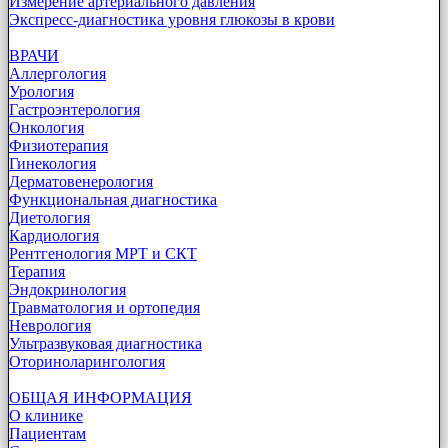
Измерение артериального давления
Экспресс-диагностика уровня глюкозы в крови
ВРАЧИ
Аллергология
Урология
Гастроэнтерология
Онкология
Физиотерапия
Гинекология
Дерматовенерология
Функциональная диагностика
Диетология
Кардиология
Рентгенология МРТ и СКТ
Терапия
Эндокринология
Травматология и ортопедия
Неврология
Ультразвуковая диагностика
Оториноларингология
ОБЩАЯ ИНФОРМАЦИЯ
О клинике
Пациентам