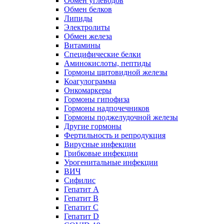
Обмен углеводов
Обмен белков
Липиды
Электролиты
Обмен железа
Витамины
Специфические белки
Аминокислоты, пептиды
Гормоны щитовидной железы
Коагулограмма
Онкомаркеры
Гормоны гипофиза
Гормоны надпочечников
Гормоны поджелудочной железы
Другие гормоны
Фертильность и репродукция
Вирусные инфекции
Грибковые инфекции
Урогенитальные инфекции
ВИЧ
Сифилис
Гепатит А
Гепатит B
Гепатит C
Гепатит D