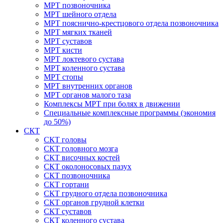
МРТ позвоночника
МРТ шейного отдела
МРТ пояснично-крестцового отдела позвоночника
МРТ мягких тканей
МРТ суставов
МРТ кисти
МРТ локтевого сустава
МРТ коленного сустава
МРТ стопы
МРТ внутренних органов
МРТ органов малого таза
Комплексы МРТ при болях в движении
Специальные комплексные программы (экономия
до 50%)
СКТ
СКТ головы
СКТ головного мозга
СКТ височных костей
СКТ околоносовых пазух
СКТ позвоночника
СКТ гортани
СКТ грудного отдела позвоночника
СКТ органов грудной клетки
СКТ суставов
СКТ коленного сустава