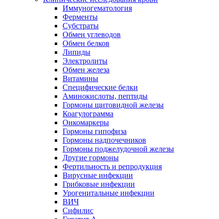
Иммуногематология
Ферменты
Субстраты
Обмен углеводов
Обмен белков
Липиды
Электролиты
Обмен железа
Витамины
Специфические белки
Аминокислоты, пептиды
Гормоны щитовидной железы
Коагулограмма
Онкомаркеры
Гормоны гипофиза
Гормоны надпочечников
Гормоны поджелудочной железы
Другие гормоны
Фертильность и репродукция
Вирусные инфекции
Грибковые инфекции
Урогенитальные инфекции
ВИЧ
Сифилис