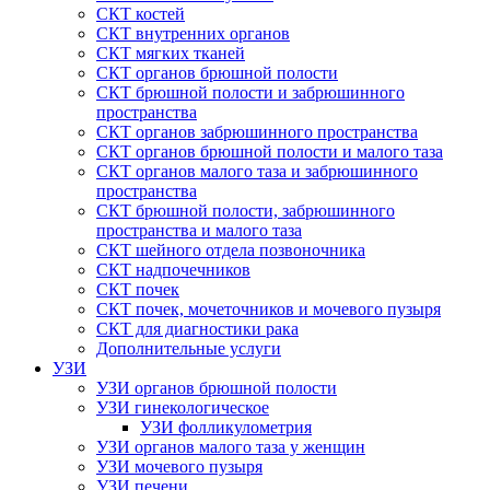
СКТ костей
СКТ внутренних органов
СКТ мягких тканей
СКТ органов брюшной полости
СКТ брюшной полости и забрюшинного
пространства
СКТ органов забрюшинного пространства
СКТ органов брюшной полости и малого таза
СКТ органов малого таза и забрюшинного
пространства
СКТ брюшной полости, забрюшинного
пространства и малого таза
СКТ шейного отдела позвоночника
СКТ надпочечников
СКТ почек
СКТ почек, мочеточников и мочевого пузыря
СКТ для диагностики рака
Дополнительные услуги
УЗИ
УЗИ органов брюшной полости
УЗИ гинекологическое
УЗИ фолликулометрия
УЗИ органов малого таза у женщин
УЗИ мочевого пузыря
УЗИ печени