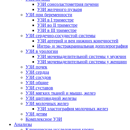
УЗИ соноэластометрия печени
УЗИ желчного пузыря
УЗИ при беременности
УЗИ в I триместре
УЗИ во II триместре
УЗИ в III триместре
УЗИ сердечно-сосудистой системы
УЗИ артерий и вен нижних конечностей
Интра- и экстракраниальная допплерография
УЗИ в урологии
УЗИ мочевыделительной системы у мужчин
УЗИ мочевыделительной системы у женщин
УЗИ почек
УЗИ сердца
УЗИ сосудов
УЗИ общие
УЗИ суставов
УЗИ мягких тканей и мышц, желез
УЗИ щитовидной железы
УЗИ молочных желез
УЗИ эластография молочных желез
УЗИ детям
Комплексное УЗИ
Анализы
Клинические исследования крови