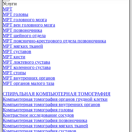
Услуги
МРТ
МРТ головы
МРТ головного мозга
МРТ вен головного мозга
МРТ позвоночника
МРТ шейного отдела
МРТ пояснично-крестцового отдела позвоночника
МРТ мягких тканей
МРТ суставов
МРТ кисти
МРТ локтевого сустава
МРТ коленного сустава
МРТ стопы
МРТ внутренних органов
МРТ органов малого таза
СПИРАЛЬНАЯ КОМПЬЮТЕРНАЯ ТОМОГРАФИЯ
Компьютерная томография органов грудной клетки
Компьютерная томография внутренних органов
Компьютерная томография головы
Контрастное исследование сосудов
Компьютерная томография позвоночника
Компьютерная томография мягких тканей
Компьютерная томография суставов