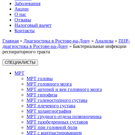
Заболевания
Акции
О нас
Отзывы
Налоговый вычет
Контакты
Главная
»
Диагностика в Ростове-на-Дону
»
Анализы
»
ПЦР-
диагностика в Ростове-на-Дону
»
Бактериальные инфекции
респираторного тракта
СПЕЦИАЛИСТЫ
МРТ
МРТ головы
МРТ головного мозга
МРТ артерий и вен головного мозга
МРТ гипофиза
МРТ голеностопного сустава
МРТ плечевого сустава
МРТ холангиография
МРТ грудного отдела позвоночника
МРТ тазобедренных суставов
МРТ при головной боли
МРТ с контрастированием