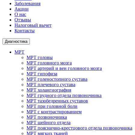
Заболевания
Акции
О нас
Отзывы
Налоговый вычет
Контакты
Диагностика
МРТ
МРТ головы
МРТ головного мозга
МРТ артерий и вен головного мозга
МРТ гипофиза
МРТ голеностопного сустава
МРТ плечевого сустава
МРТ холангиография
МРТ грудного отдела позвоночника
МРТ тазобедренных суставов
МРТ при головной боли
МРТ с контрастированием
МРТ позвоночника
МРТ шейного отдела
МРТ пояснично-крестцового отдела позвоночника
МРТ мягких тканей