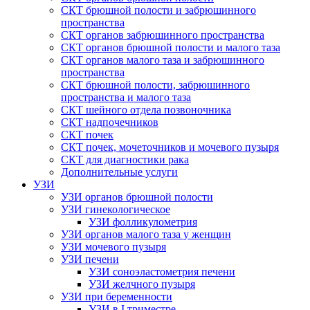
СКТ брюшной полости и забрюшинного
пространства
СКТ органов забрюшинного пространства
СКТ органов брюшной полости и малого таза
СКТ органов малого таза и забрюшинного
пространства
СКТ брюшной полости, забрюшинного
пространства и малого таза
СКТ шейного отдела позвоночника
СКТ надпочечников
СКТ почек
СКТ почек, мочеточников и мочевого пузыря
СКТ для диагностики рака
Дополнительные услуги
УЗИ
УЗИ органов брюшной полости
УЗИ гинекологическое
УЗИ фолликулометрия
УЗИ органов малого таза у женщин
УЗИ мочевого пузыря
УЗИ печени
УЗИ соноэластометрия печени
УЗИ желчного пузыря
УЗИ при беременности
УЗИ в I триместре