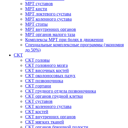
МРТ суставов
МРТ кисти
МРТ локтевого сустава
МРТ коленного сустава
МРТ стопы
МРТ внутренних органов
МРТ органов малого таза
Комплексы МРТ при болях в движении
Специальные комплексные программы (экономия
до 50%)
СКТ
СКТ головы
СКТ головного мозга
СКТ височных костей
СКТ околоносовых пазух
СКТ позвоночника
СКТ гортани
СКТ грудного отдела позвоночника
СКТ органов грудной клетки
СКТ суставов
СКТ коленного сустава
СКТ костей
СКТ внутренних органов
СКТ мягких тканей
СКТ органов брюшной полости