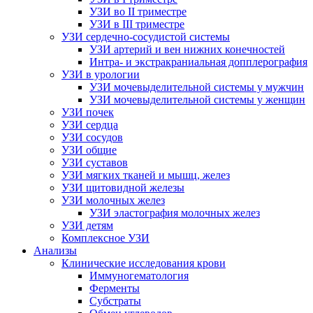
УЗИ во II триместре
УЗИ в III триместре
УЗИ сердечно-сосудистой системы
УЗИ артерий и вен нижних конечностей
Интра- и экстракраниальная допплерография
УЗИ в урологии
УЗИ мочевыделительной системы у мужчин
УЗИ мочевыделительной системы у женщин
УЗИ почек
УЗИ сердца
УЗИ сосудов
УЗИ общие
УЗИ суставов
УЗИ мягких тканей и мышц, желез
УЗИ щитовидной железы
УЗИ молочных желез
УЗИ эластография молочных желез
УЗИ детям
Комплексное УЗИ
Анализы
Клинические исследования крови
Иммуногематология
Ферменты
Субстраты