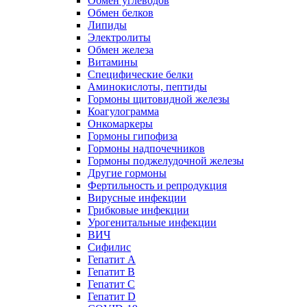
Обмен углеводов
Обмен белков
Липиды
Электролиты
Обмен железа
Витамины
Специфические белки
Аминокислоты, пептиды
Гормоны щитовидной железы
Коагулограмма
Онкомаркеры
Гормоны гипофиза
Гормоны надпочечников
Гормоны поджелудочной железы
Другие гормоны
Фертильность и репродукция
Вирусные инфекции
Грибковые инфекции
Урогенитальные инфекции
ВИЧ
Сифилис
Гепатит А
Гепатит B
Гепатит C
Гепатит D