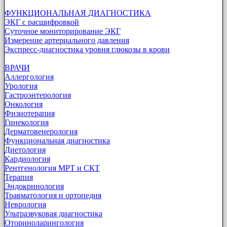
ФУНКЦИОНАЛЬНАЯ ДИАГНОСТИКА
ЭКГ с расшифровкой
Суточное мониторирование ЭКГ
Измерение артериального давления
Экспресс-диагностика уровня глюкозы в крови
ВРАЧИ
Аллергология
Урология
Гастроэнтерология
Онкология
Физиотерапия
Гинекология
Дерматовенерология
Функциональная диагностика
Диетология
Кардиология
Рентгенология МРТ и СКТ
Терапия
Эндокринология
Травматология и ортопедия
Неврология
Ультразвуковая диагностика
Оториноларингология