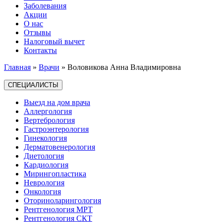
Заболевания
Акции
О нас
Отзывы
Налоговый вычет
Контакты
Главная
»
Врачи
»
Воловикова Анна Владимировна
СПЕЦИАЛИСТЫ
Выезд на дом врача
Аллергология
Вертебрология
Гастроэнтерология
Гинекология
Дерматовенерология
Диетология
Кардиология
Мирингопластика
Неврология
Онкология
Оториноларингология
Рентгенология МРТ
Рентгенология СКТ