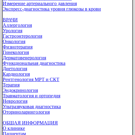
Измерение артериального давления
Экспресс-диагностика уровня глюкозы в крови
ВРАЧИ
Аллергология
Урология
Гастроэнтерология
Онкология
Физиотерапия
Гинекология
Дерматовенерология
Функциональная диагностика
Диетология
Кардиология
Рентгенология МРТ и СКТ
Терапия
Эндокринология
Травматология и ортопедия
Неврология
Ультразвуковая диагностика
Оториноларингология
ОБЩАЯ ИНФОРМАЦИЯ
О клинике
Пациентам