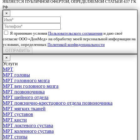
ЯВЛЯЕТСЯ ПУБЛИЧНОЙ ОФЕРТОЙ, ОПРЕДЕЛЯЕМОЙ СТАТЬЕЙ 437 ГК
РФ
×
Я принимаю условия
Пользовательского соглашения
и даю своё
согласие ООО «ДонМед» на обработку моей персональной информации на
условиях, определенных
Политикой конфиденциальности
ОТПРАВИТЬ
×
Услуги
МРТ
МРТ головы
МРТ головного мозга
МРТ вен головного мозга
МРТ позвоночника
МРТ шейного отдела
МРТ пояснично-крестцового отдела позвоночника
МРТ мягких тканей
МРТ суставов
МРТ кисти
МРТ локтевого сустава
МРТ коленного сустава
МРТ стопы