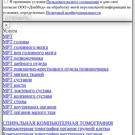
Я принимаю условия
Пользовательского соглашения
и даю своё
согласие ООО «ДонМед» на обработку моей персональной информации на
условиях, определенных
Политикой конфиденциальности
ОТПРАВИТЬ
×
Услуги
МРТ
МРТ головы
МРТ головного мозга
МРТ вен головного мозга
МРТ позвоночника
МРТ шейного отдела
МРТ пояснично-крестцового отдела позвоночника
МРТ мягких тканей
МРТ суставов
МРТ кисти
МРТ локтевого сустава
МРТ коленного сустава
МРТ стопы
МРТ внутренних органов
МРТ органов малого таза
СПИРАЛЬНАЯ КОМПЬЮТЕРНАЯ ТОМОГРАФИЯ
Компьютерная томография органов грудной клетки
Компьютерная томография внутренних органов