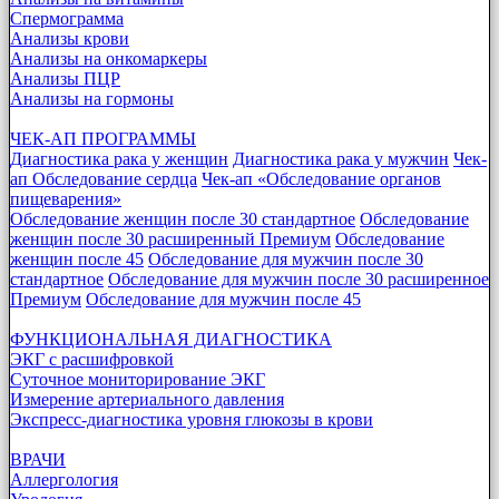
Спермограмма
Анализы крови
Анализы на онкомаркеры
Анализы ПЦР
Анализы на гормоны
ЧЕК-АП ПРОГРАММЫ
Диагностика рака у женщин
Диагностика рака у мужчин
Чек-
ап Обследование сердца
Чек-ап «Обследование органов
пищеварения»
Обследование женщин после 30 стандартное
Обследование
женщин после 30 расширенный Премиум
Обследование
женщин после 45
Обследование для мужчин после 30
стандартное
Обследование для мужчин после 30 расширенное
Премиум
Обследование для мужчин после 45
ФУНКЦИОНАЛЬНАЯ ДИАГНОСТИКА
ЭКГ с расшифровкой
Суточное мониторирование ЭКГ
Измерение артериального давления
Экспресс-диагностика уровня глюкозы в крови
ВРАЧИ
Аллергология