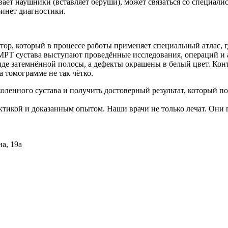
ает наушники (вставляет беруши), может связаться со специал
бинет диагностики.
ор, который в процессе работы применяет специальный атлас, г
 МРТ сустава выступают проведённые исследования, операций и
де затемнённой полосы, а дефекты окрашены в белый цвет. Контр
 томограмме не так чётко.
ленного сустава и получить достоверный результат, который по
тикой и доказанным опытом. Наши врачи не только лечат. Они п
а, 19а