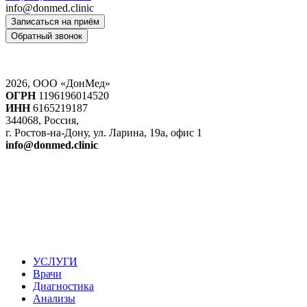
info@donmed.clinic
Записаться на приём
Обратный звонок
2026, ООО «ДонМед»
ОГРН
1196196014520
ИНН
6165219187
344068, Россия,
г. Ростов-на-Дону, ул. Ларина, 19а, офис 1
info@donmed.clinic
УСЛУГИ
Врачи
Диагностика
Анализы