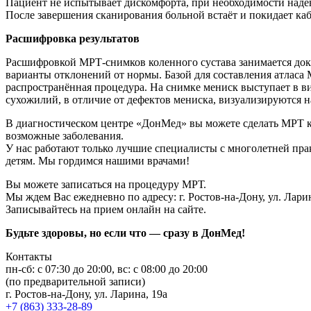
Пациент не испытывает дискомфорта, при необходимости надев
После завершения сканирования больной встаёт и покидает ка
Расшифровка результатов
Расшифровкой МРТ-снимков коленного сустава занимается докт
варианты отклонений от нормы. Базой для составления атласа
распространённая процедура. На снимке мениск выступает в ви
сухожилий, в отличие от дефектов мениска, визуализируются на
В диагностическом центре «ДонМед» вы можете сделать МРТ ко
возможные заболевания.
У нас работают только лучшие специалисты с многолетней прак
детям. Мы гордимся нашими врачами!
Вы можете записаться на процедуру МРТ.
Мы ждем Вас ежедневно по адресу: г. Ростов-на-Дону, ул. Ларин
Записывайтесь на прием онлайн на сайте.
Будьте здоровы, но если что — сразу в ДонМед!
Контакты
пн-сб: c 07:30 до 20:00, вс: с 08:00 до 20:00
(по предварительной записи)
г. Ростов-на-Дону, ул. Ларина, 19а
+7 (863) 333-28-89