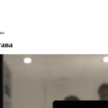
ава
тава