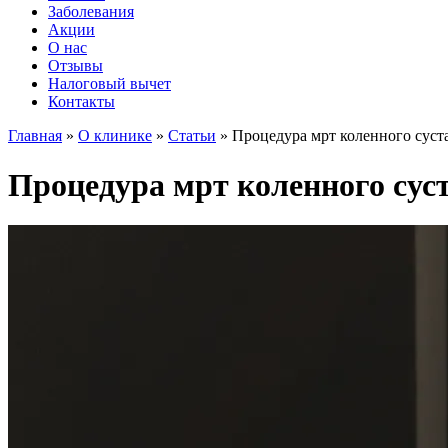
Заболевания
Акции
О нас
Отзывы
Налоговый вычет
Контакты
Главная
»
О клинике
»
Статьи
»
Процедура мрт коленного суст
Процедура мрт коленного сус