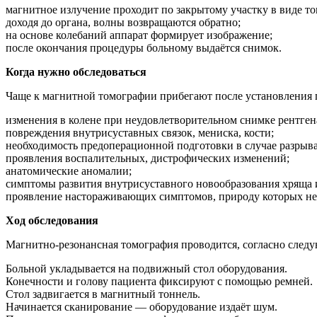
магнитное излучение проходит по закрытому участку в виде то
доходя до органа, волны возвращаются обратно;
на основе колебаний аппарат формирует изображение;
после окончания процедуры больному выдаётся снимок.
Когда нужно обследоваться
Чаще к магнитной томографии прибегают после установления п
изменения в колене при неудовлетворительном снимке рентген
повреждения внутрисуставных связок, мениска, кости;
необходимость предоперационной подготовки в случае разрыва
проявления воспалительных, дистрофических изменений;
анатомические аномалии;
симптомы развития внутрисуставного новообразования хряща 
проявление настораживающих симптомов, природу которых не 
Ход обследования
Магнитно-резонансная томография проводится, согласно след
Больной укладывается на подвижный стол оборудования.
Конечности и голову пациента фиксируют с помощью ремней.
Стол задвигается в магнитный тоннель.
Начинается сканирование — оборудование издаёт шум.