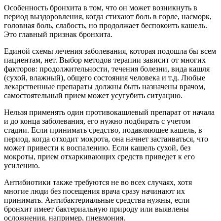
Особенность бронхита в том, что он может возникнуть в
период выздоровления, когда стихают боль в горле, насморк,
головная боль, слабость, но продолжает беспокоить кашель.
Это главный признак бронхита.
Единой схемы лечения заболевания, которая подошла бы всем
пациентам, нет. Выбор методов терапии зависит от многих
факторов: продолжительности, течения болезни, вида кашля
(сухой, влажный), общего состояния человека и т.д. Любые
лекарственные препараты должны быть назначены врачом,
самостоятельный прием может усугубить ситуацию.
Нельзя применять один противокашлевый препарат от начала
и до конца заболевания, его нужно подбирать с учетом
стадии. Если принимать средство, подавляющее кашель, в
период, когда отходит мокрота, она начнет застаиваться, что
может привести к воспалению. Если кашель сухой, без
мокроты, прием отхаркивающих средств приведет к его
усилению.
Антибиотики также требуются не во всех случаях, хотя
многие люди без посещения врача сразу начинают их
принимать. Антибактериальные средства нужны, если
бронхит имеет бактериальную природу или выявлены
осложнения, например, пневмония.