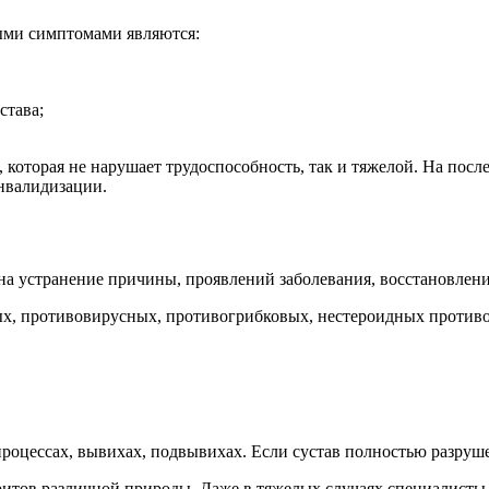
ными симптомами являются:
става;
 которая не нарушает трудоспособность, так и тяжелой. На посл
инвалидизации.
а устранение причины, проявлений заболевания, восстановлени
ых, противовирусных, противогрибковых, нестероидных противо
оцессах, вывихах, подвывихах. Если сустав полностью разрушен
итов различной природы. Даже в тяжелых случаях специалист