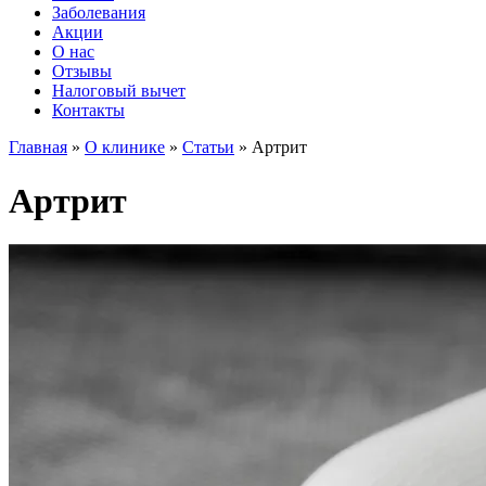
Заболевания
Акции
О нас
Отзывы
Налоговый вычет
Контакты
Главная
»
О клинике
»
Статьи
»
Артрит
Артрит