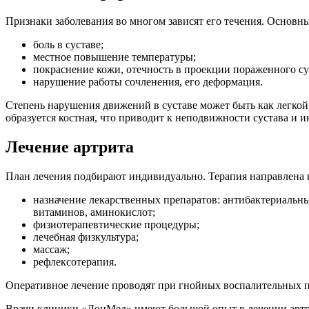
Признаки заболевания во многом зависят его течения. Основ
боль в суставе;
местное повышение температуры;
покраснение кожи, отечность в проекции пораженного су
нарушение работы сочленения, его деформация.
Степень нарушения движений в суставе может быть как легкой,
образуется костная, что приводит к неподвижности сустава и 
Лечение артрита
План лечения подбирают индивидуально. Терапия направлена н
назначение лекарственных препаратов: антибактериальн
витаминов, аминокислот;
физиотерапевтические процедуры;
лечебная физкультура;
массаж;
рефлексотерапия.
Оперативное лечение проводят при гнойных воспалительных пр
Врачи клиники «ДонМед» имеют большой опыт в лечении артр