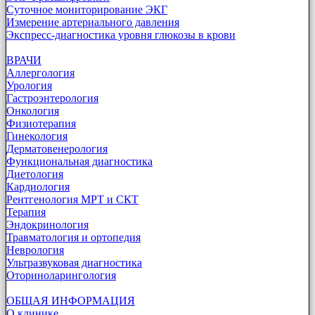
Суточное мониторирование ЭКГ
Измерение артериального давления
Экспресс-диагностика уровня глюкозы в крови
ВРАЧИ
Аллергология
Урология
Гастроэнтерология
Онкология
Физиотерапия
Гинекология
Дерматовенерология
Функциональная диагностика
Диетология
Кардиология
Рентгенология МРТ и СКТ
Терапия
Эндокринология
Травматология и ортопедия
Неврология
Ультразвуковая диагностика
Оториноларингология
ОБЩАЯ ИНФОРМАЦИЯ
О клинике