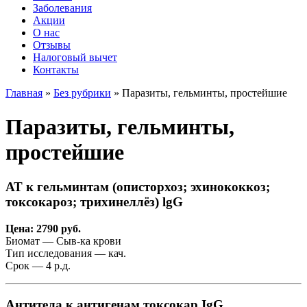
Заболевания
Акции
О нас
Отзывы
Налоговый вычет
Контакты
Главная
»
Без рубрики
»
Паразиты, гельминты, простейшие
Паразиты, гельминты,
простейшие
АТ к гельминтам (описторхоз; эхинококкоз;
токсокароз; трихинеллёз) lgG
Цена: 2790 руб.
Биомат — Сыв-ка крови
Тип исследования — кач.
Срок — 4 р.д.
Антитела к антигенам токсокар IgG