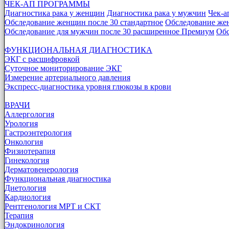
ЧЕК-АП ПРОГРАММЫ
Диагностика рака у женщин
Диагностика рака у мужчин
Чек-а
Обследование женщин после 30 стандартное
Обследование же
Обследование для мужчин после 30 расширенное Премиум
Обс
ФУНКЦИОНАЛЬНАЯ ДИАГНОСТИКА
ЭКГ с расшифровкой
Суточное мониторирование ЭКГ
Измерение артериального давления
Экспресс-диагностика уровня глюкозы в крови
ВРАЧИ
Аллергология
Урология
Гастроэнтерология
Онкология
Физиотерапия
Гинекология
Дерматовенерология
Функциональная диагностика
Диетология
Кардиология
Рентгенология МРТ и СКТ
Терапия
Эндокринология