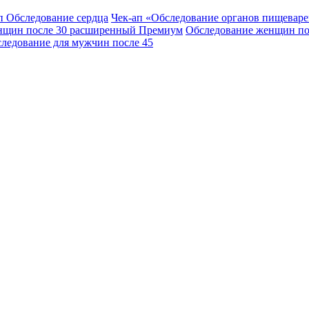
п Обследование сердца
Чек-ап «Обследование органов пищевар
нщин после 30 расширенный Премиум
Обследование женщин по
ледование для мужчин после 45