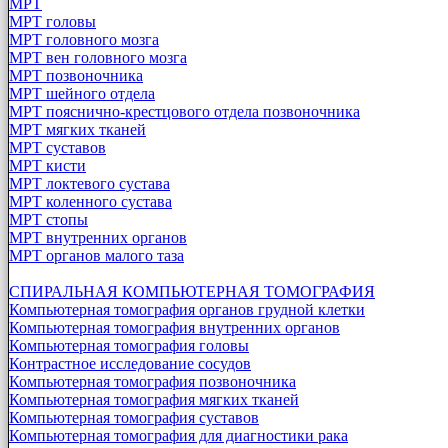
МРТ
МРТ головы
МРТ головного мозга
МРТ вен головного мозга
МРТ позвоночника
МРТ шейного отдела
МРТ пояснично-крестцового отдела позвоночника
МРТ мягких тканей
МРТ суставов
МРТ кисти
МРТ локтевого сустава
МРТ коленного сустава
МРТ стопы
МРТ внутренних органов
МРТ органов малого таза
СПИРАЛЬНАЯ КОМПЬЮТЕРНАЯ ТОМОГРАФИЯ
Компьютерная томография органов грудной клетки
Компьютерная томография внутренних органов
Компьютерная томография головы
Контрастное исследование сосудов
Компьютерная томография позвоночника
Компьютерная томография мягких тканей
Компьютерная томография суставов
Компьютерная томография для диагностики рака