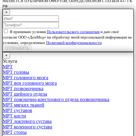
ЯВЛЯЕТСЯ ПУБЛИЧНОЙ ОФЕРТОЙ, ОПРЕДЕЛЯЕМОЙ СТАТЬЕЙ 437 ГК
РФ
×
Я принимаю условия
Пользовательского соглашения
и даю своё
согласие ООО «ДонМед» на обработку моей персональной информации на
условиях, определенных
Политикой конфиденциальности
ОТПРАВИТЬ
×
Услуги
МРТ
МРТ головы
МРТ головного мозга
МРТ вен головного мозга
МРТ позвоночника
МРТ шейного отдела
МРТ пояснично-крестцового отдела позвоночника
МРТ мягких тканей
МРТ суставов
МРТ кисти
МРТ локтевого сустава
МРТ коленного сустава
МРТ стопы