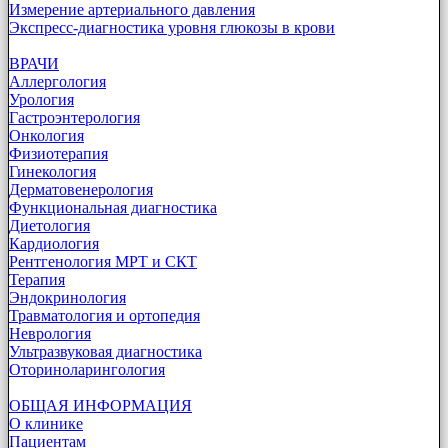
Измерение артериального давления
Экспресс-диагностика уровня глюкозы в крови
ВРАЧИ
Аллергология
Урология
Гастроэнтерология
Онкология
Физиотерапия
Гинекология
Дерматовенерология
Функциональная диагностика
Диетология
Кардиология
Рентгенология МРТ и СКТ
Терапия
Эндокринология
Травматология и ортопедия
Неврология
Ультразвуковая диагностика
Оториноларингология
ОБЩАЯ ИНФОРМАЦИЯ
О клинике
Пациентам