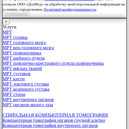
согласие ООО «ДонМед» на обработку моей персональной информации на
условиях, определенных
Политикой конфиденциальности
ОТПРАВИТЬ
×
Услуги
МРТ
МРТ головы
МРТ головного мозга
МРТ вен головного мозга
МРТ позвоночника
МРТ шейного отдела
МРТ пояснично-крестцового отдела позвоночника
МРТ мягких тканей
МРТ суставов
МРТ кисти
МРТ локтевого сустава
МРТ коленного сустава
МРТ стопы
МРТ внутренних органов
МРТ органов малого таза
СПИРАЛЬНАЯ КОМПЬЮТЕРНАЯ ТОМОГРАФИЯ
Компьютерная томография органов грудной клетки
Компьютерная томография внутренних органов