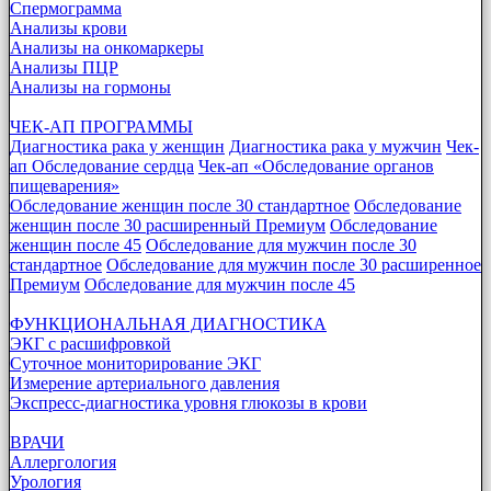
Спермограмма
Анализы крови
Анализы на онкомаркеры
Анализы ПЦР
Анализы на гормоны
ЧЕК-АП ПРОГРАММЫ
Диагностика рака у женщин
Диагностика рака у мужчин
Чек-
ап Обследование сердца
Чек-ап «Обследование органов
пищеварения»
Обследование женщин после 30 стандартное
Обследование
женщин после 30 расширенный Премиум
Обследование
женщин после 45
Обследование для мужчин после 30
стандартное
Обследование для мужчин после 30 расширенное
Премиум
Обследование для мужчин после 45
ФУНКЦИОНАЛЬНАЯ ДИАГНОСТИКА
ЭКГ с расшифровкой
Суточное мониторирование ЭКГ
Измерение артериального давления
Экспресс-диагностика уровня глюкозы в крови
ВРАЧИ
Аллергология
Урология